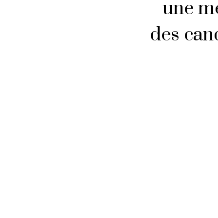
une me
des cand