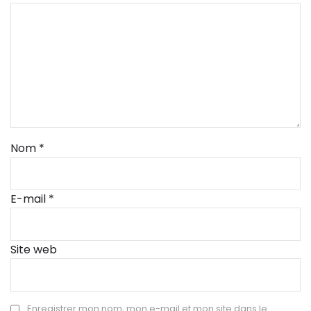
Nom
*
E-mail
*
Site web
Enregistrer mon nom, mon e-mail et mon site dans le