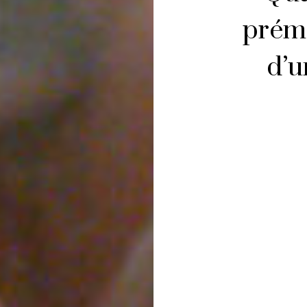
prém
d’u