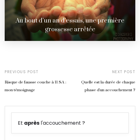
Au bout d’un an d’essais, une première
grossesse arrêtée
PREVIOUS POST
NEXT POST
Risque de fausse couche à 11 SA :
Quelle est la durée de chaque
mon témoignage
phase d'un accouchement ?
Et
après
l'accouchement ?